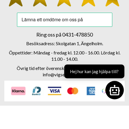
Ring oss på
0431-478850
Besöksadress: Skolgatan 1, Ängelholm.
Öppettider: Måndag - fredag kl. 12.00 - 16.00. Lördag kl.
11.00 - 14.00.
Övrig tid efter överenskommelse 0708 - 856278
Hej hur kan jag hjälpa till?
info@vigselbutiken.se
Open C