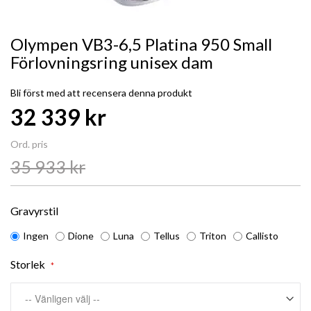
Olympen VB3-6,5 Platina 950 Small
Förlovningsring unisex dam
Bli först med att recensera denna produkt
Special
32 339 kr
Price
Ord. pris
35 933 kr
Gravyrstil
Ingen
Dione
Luna
Tellus
Triton
Callisto
Storlek