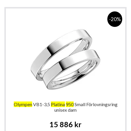
-20%
Olympen
VB1-3,5
Platina
950
Small Förlovningsring
unisex dam
Special
15 886 kr
Price