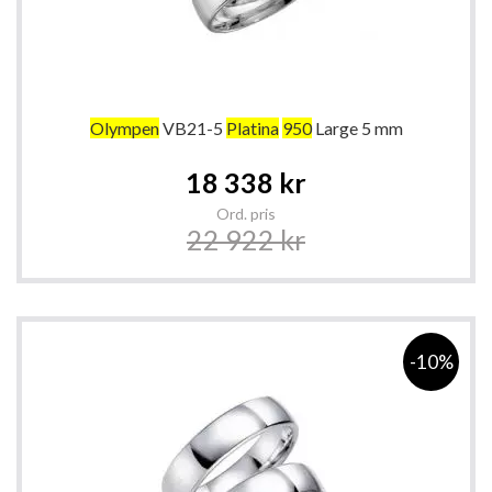
Olympen
VB21-5
Platina
950
Large 5 mm
Special
18 338 kr
Price
Ord. pris
22 922 kr
-10%