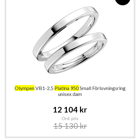
Olympen
VB1-2,5
Platina
950
Small Förlovningsring
unisex dam
Special
12 104 kr
Price
Ord. pris
15 130 kr