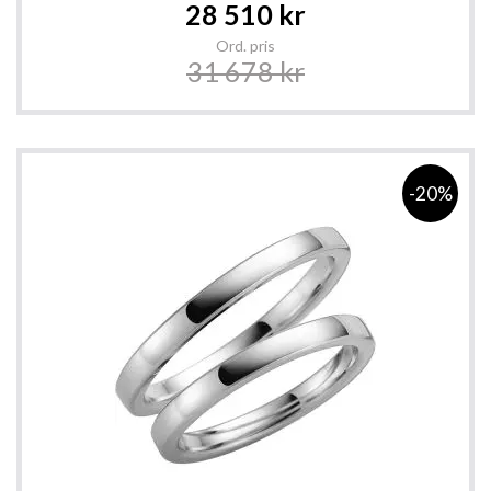
Special
28 510 kr
Price
Ord. pris
31 678 kr
-20%