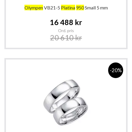
Olympen
VB21-5
Platina
950
Small 5 mm
Special
16 488 kr
Price
Ord. pris
20 610 kr
-20%