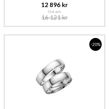
Special
12 896 kr
Price
Ord. pris
16 121 kr
-20%