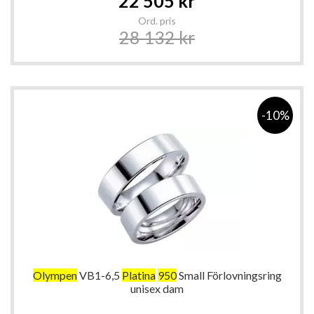
22 505 kr
Price
Ord. pris
28 132 kr
-10%
Olympen
VB1-6,5
Platina
950
Small Förlovningsring
unisex dam