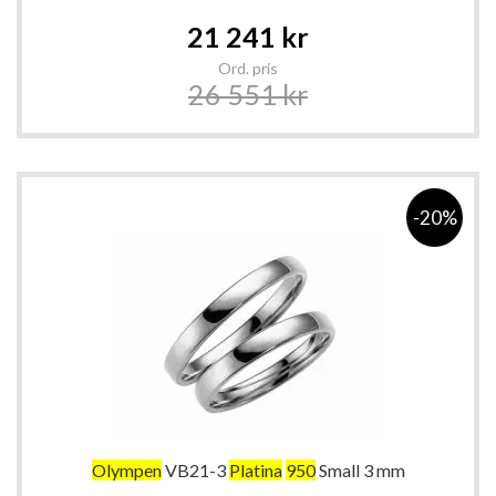
Special
21 241 kr
Price
Ord. pris
26 551 kr
-20%
Olympen
VB21-3
Platina
950
Small 3 mm