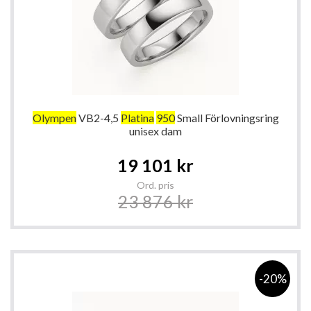
Olympen
VB2-4,5
Platina
950
Small Förlovningsring
unisex dam
Special
19 101 kr
Price
Ord. pris
23 876 kr
-20%