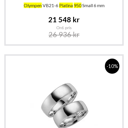
Olympen
VB21-6
Platina
950
Small 6 mm
Special
21 548 kr
Price
Ord. pris
26 936 kr
-10%