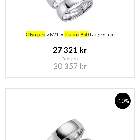
Olympen
VB21-6
Platina
950
Large 6 mm
Special
27 321 kr
Price
Ord. pris
30 357 kr
-10%