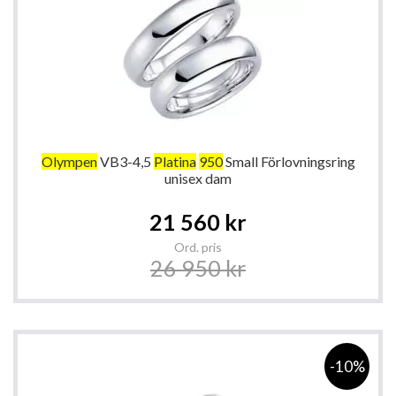
Olympen
VB3-4,5
Platina
950
Small Förlovningsring
unisex dam
Special
21 560 kr
Price
Ord. pris
26 950 kr
-10%