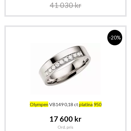
41 030 kr
-20%
Olympen
VB149 0,18 ct
platina
950
Special
17 600 kr
Price
Ord. pris