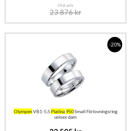
Ord. pris
23 876 kr
-20%
Olympen
VB1-5,5
Platina
950
Small Förlovningsring
unisex dam
Special