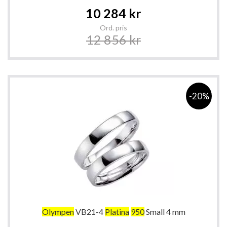
Special
10 284 kr
Price
Ord. pris
12 856 kr
-20%
Olympen
VB21-4
Platina
950
Small 4 mm