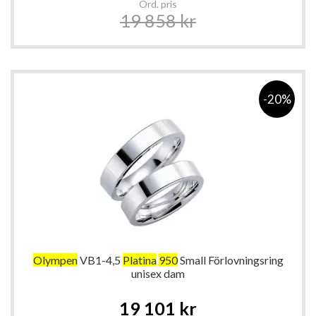
Ord. pris
19 858 kr
-20%
Olympen
VB1-4,5
Platina
950
Small Förlovningsring
unisex dam
Special
19 101 kr
Price