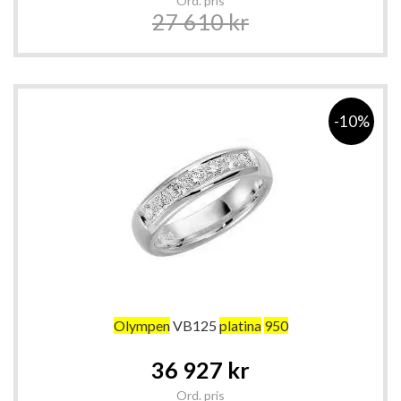
Ord. pris
27 610 kr
-10%
Olympen
VB125
platina
950
Special
36 927 kr
Price
Ord. pris