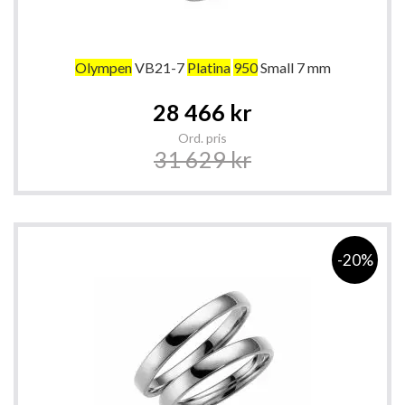
Olympen
VB21-7
Platina
950
Small 7 mm
Special
28 466 kr
Price
Ord. pris
31 629 kr
-20%