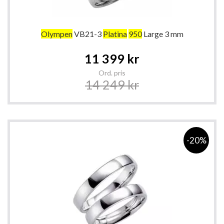
Olympen
VB21-3
Platina
950
Large 3 mm
Special
11 399 kr
Price
Ord. pris
14 249 kr
-20%