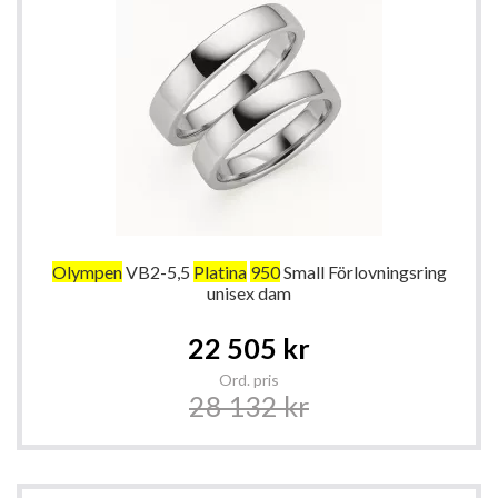
Olympen
VB2-5,5
Platina
950
Small Förlovningsring
unisex dam
Special
22 505 kr
Price
Ord. pris
28 132 kr