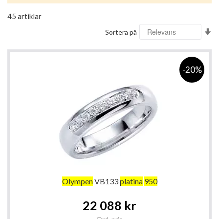
45
artiklar
Sä
Sortera på
st
so
-20%
Olympen
VB133
platina
950
Special
22 088 kr
Price