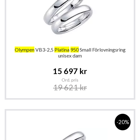
Olympen
VB3-2,5
Platina
950
Small Förlovningsring
unisex dam
Special
15 697 kr
Price
Ord. pris
19 621 kr
-20%