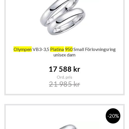
Olympen
VB3-3,5
Platina
950
Small Förlovningsring
unisex dam
Special
17 588 kr
Price
Ord. pris
21 985 kr
-20%