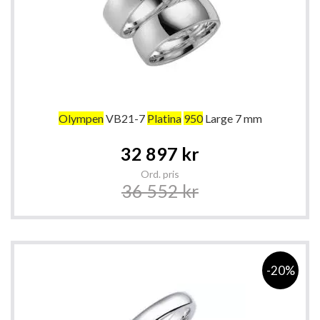
Olympen
VB21-7
Platina
950
Large 7 mm
Special
32 897 kr
Price
Ord. pris
36 552 kr
-20%