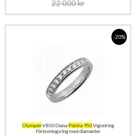
22 000 kr
-20%
Olympen
VB50 Diana
Platina
950
Vigselring
Förlovningsring med diamanter