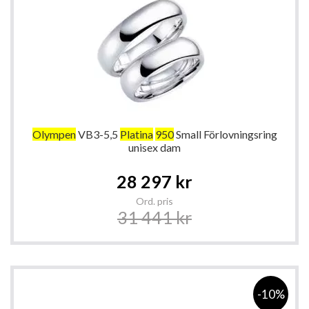
Olympen
VB3-5,5
Platina
950
Small Förlovningsring
unisex dam
Special
28 297 kr
Price
Ord. pris
31 441 kr
-10%