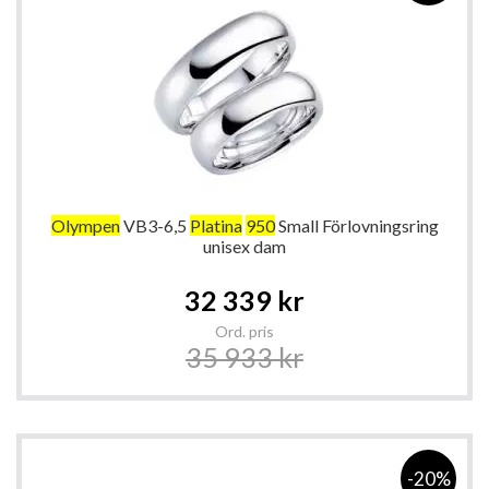
Olympen
VB3-6,5
Platina
950
Small Förlovningsring
unisex dam
Special
32 339 kr
Price
Ord. pris
35 933 kr
-20%