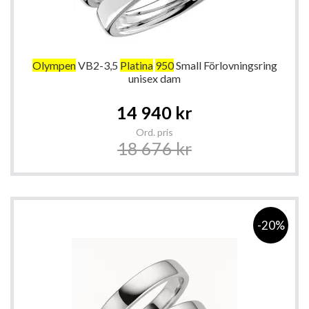
Olympen
VB2-3,5
Platina
950
Small Förlovningsring
unisex dam
Special
14 940 kr
Price
Ord. pris
18 676 kr
-20%