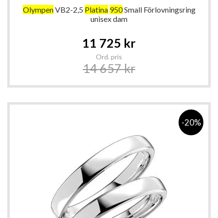
Olympen
VB2-2,5
Platina
950
Small Förlovningsring
unisex dam
Special
11 725 kr
Price
Ord. pris
14 657 kr
-20%