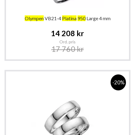
Olympen
VB21-4
Platina
950
Large 4 mm
Special
14 208 kr
Price
Ord. pris
17 760 kr
-20%