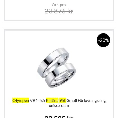
Ord. pris
23 876 kr
-20%
Olympen
VB1-5,5
Platina
950
Small Förlovningsring
unisex dam
Special