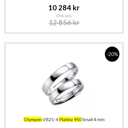
Special
10 284 kr
Price
Ord. pris
12 856 kr
-20%
Olympen
VB21-4
Platina
950
Small 4 mm