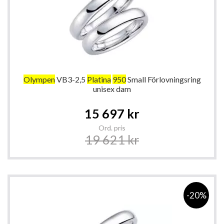
Olympen
VB3-2,5
Platina
950
Small Förlovningsring
unisex dam
Special
15 697 kr
Price
Ord. pris
19 621 kr
-20%