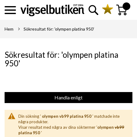
Sök
Min kundva
Hem
Sökresultat för: 'olympen platina 950'
Sökresultat för: 'olympen platina
950'
Handla enligt
Din sökning '
olympen vb99 platina 950
' matchade inte
några produkter.
Visar resultat med några av dina söktermer '
olympen
vb99
platina 950
'