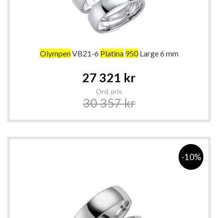
Olympen
VB21-6
Platina
950
Large 6 mm
Special
27 321 kr
Price
Ord. pris
30 357 kr
-10%