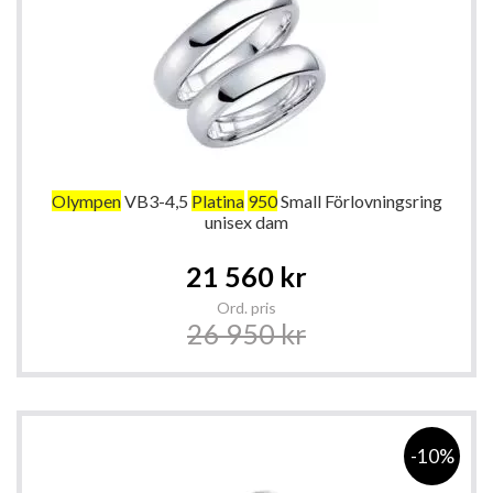
Olympen
VB3-4,5
Platina
950
Small Förlovningsring
unisex dam
Special
21 560 kr
Price
Ord. pris
26 950 kr
-10%