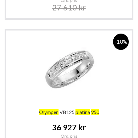
Ord. pris
27 610 kr
-10%
Olympen
VB125
platina
950
Special
36 927 kr
Price
Ord. pris