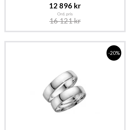
Special
12 896 kr
Price
Ord. pris
16 121 kr
-20%