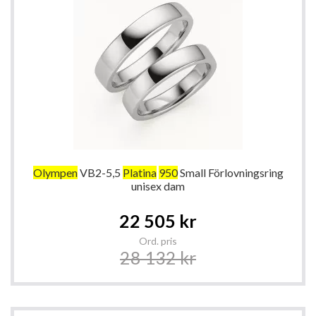
Olympen
VB2-5,5
Platina
950
Small Förlovningsring
unisex dam
Special
22 505 kr
Price
Ord. pris
28 132 kr