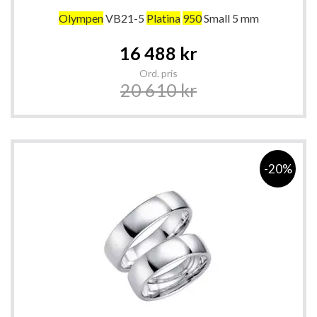
Olympen
VB21-5
Platina
950
Small 5 mm
Special
16 488 kr
Price
Ord. pris
20 610 kr
-20%