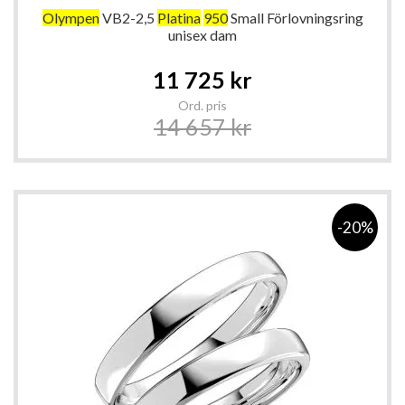
Olympen
VB2-2,5
Platina
950
Small Förlovningsring
unisex dam
Special
11 725 kr
Price
Ord. pris
14 657 kr
-20%