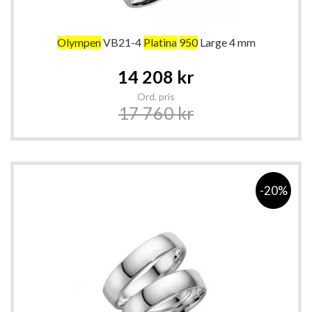
Olympen
VB21-4
Platina
950
Large 4 mm
Special
14 208 kr
Price
Ord. pris
17 760 kr
-20%