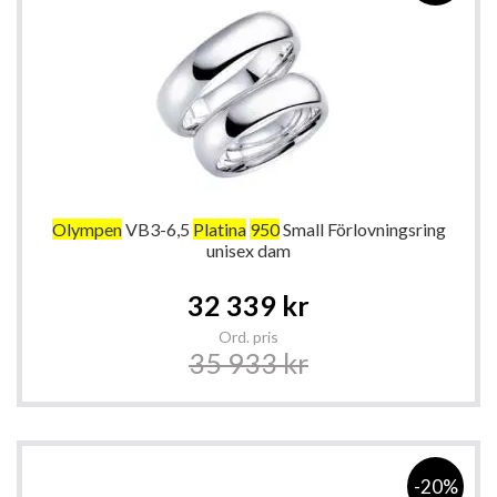
Olympen
VB3-6,5
Platina
950
Small Förlovningsring
unisex dam
Special
32 339 kr
Price
Ord. pris
35 933 kr
-20%