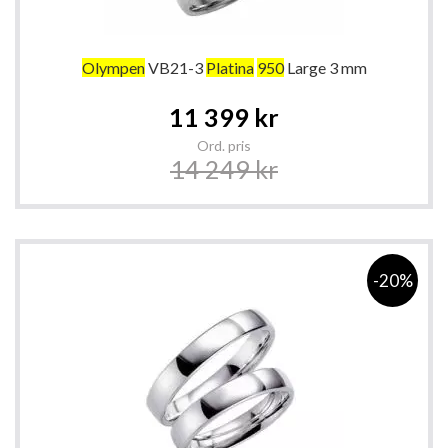
Olympen
VB21-3
Platina
950
Large 3 mm
Special
11 399 kr
Price
Ord. pris
14 249 kr
-20%