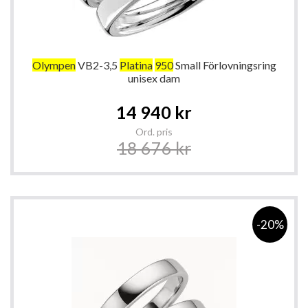
Olympen
VB2-3,5
Platina
950
Small Förlovningsring
unisex dam
Special
14 940 kr
Price
Ord. pris
18 676 kr
-20%