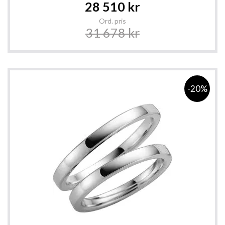
Special
28 510 kr
Price
Ord. pris
31 678 kr
-20%