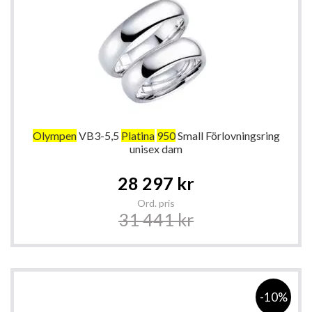
Olympen
VB3-5,5
Platina
950
Small Förlovningsring
unisex dam
Special
28 297 kr
Price
Ord. pris
31 441 kr
-10%