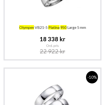
Olympen
VB21-5
Platina
950
Large 5 mm
Special
18 338 kr
Price
Ord. pris
22 922 kr
-10%