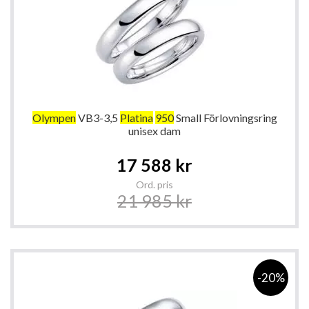
Olympen
VB3-3,5
Platina
950
Small Förlovningsring
unisex dam
Special
17 588 kr
Price
Ord. pris
21 985 kr
-20%