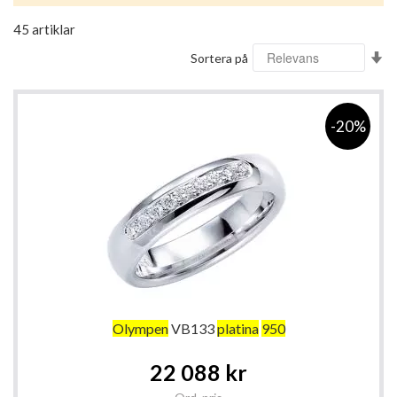
45
artiklar
Sä
Sortera på
st
so
-20%
Olympen
VB133
platina
950
Special
22 088 kr
Price