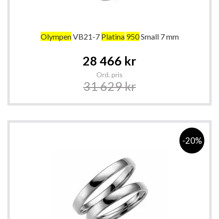
Olympen
VB21-7
Platina
950
Small 7 mm
Special
28 466 kr
Price
Ord. pris
31 629 kr
-20%