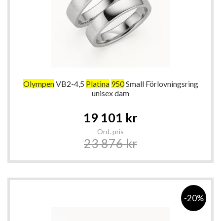
Olympen
VB2-4,5
Platina
950
Small Förlovningsring
unisex dam
Special
19 101 kr
Price
Ord. pris
23 876 kr
-20%