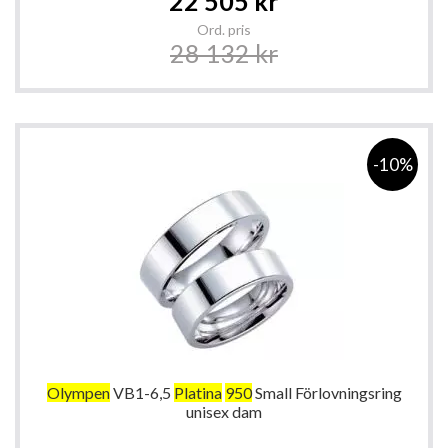
22 505 kr
Price
Ord. pris
28 132 kr
-10%
Olympen
VB1-6,5
Platina
950
Small Förlovningsring
unisex dam