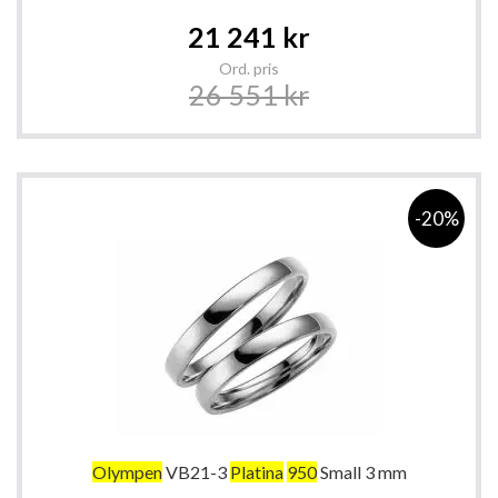
Special
21 241 kr
Price
Ord. pris
26 551 kr
-20%
Olympen
VB21-3
Platina
950
Small 3 mm