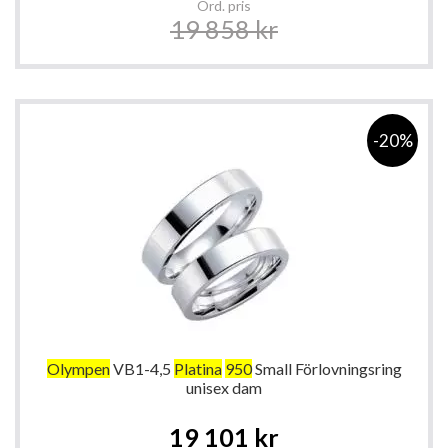
Ord. pris
19 858 kr
-20%
Olympen
VB1-4,5
Platina
950
Small Förlovningsring
unisex dam
Special
19 101 kr
Price