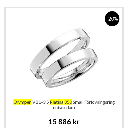
-20%
Olympen
VB1-3,5
Platina
950
Small Förlovningsring
unisex dam
Special
15 886 kr
Price