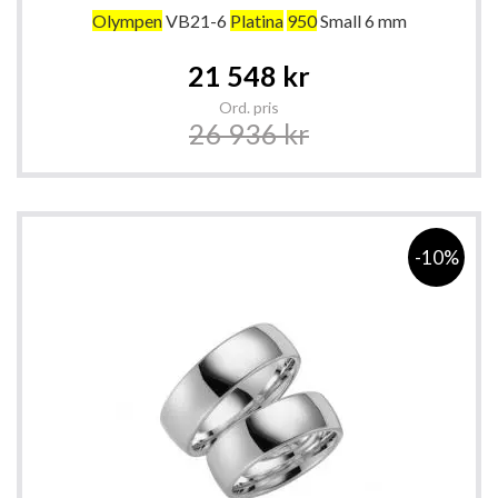
Olympen
VB21-6
Platina
950
Small 6 mm
Special
21 548 kr
Price
Ord. pris
26 936 kr
-10%