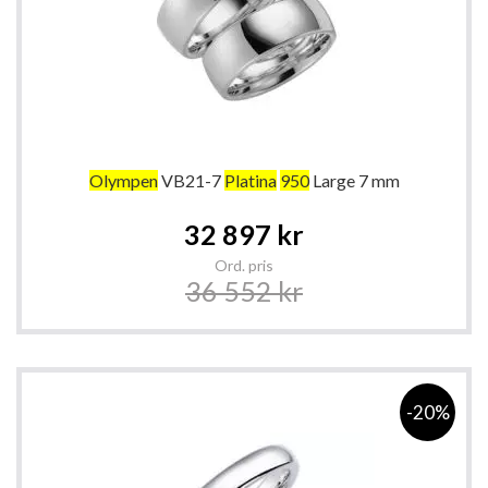
Olympen
VB21-7
Platina
950
Large 7 mm
Special
32 897 kr
Price
Ord. pris
36 552 kr
-20%