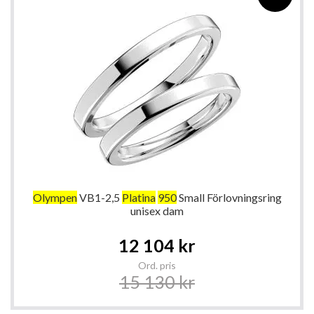
Olympen
VB1-2,5
Platina
950
Small Förlovningsring
unisex dam
Special
12 104 kr
Price
Ord. pris
15 130 kr