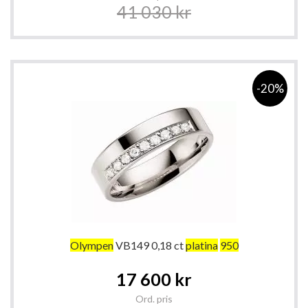
41 030 kr
-20%
Olympen
VB149 0,18 ct
platina
950
Special
17 600 kr
Price
Ord. pris