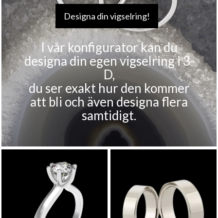
Designa din vigselring!
I vår konfigurator kan du
designa din egen vigselring i 3-
D,
du ser exakt hur den kommer
att bli och även designa flera
samtidigt.