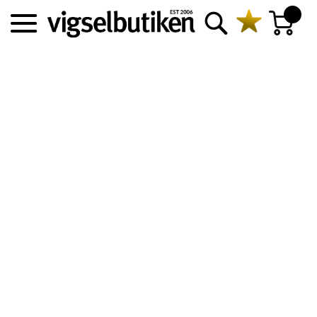
Sök
Min kundva
Experten på förlovnings- och
vigselringar sedan 2006