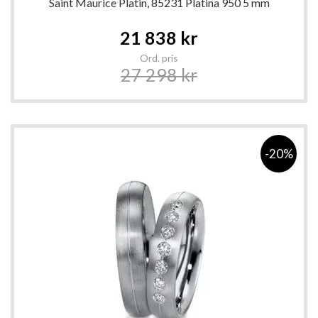
Saint Maurice Platin, 85231 Platina 950 5 mm
Special
21 838 kr
Price
Ord. pris
27 298 kr
-20%