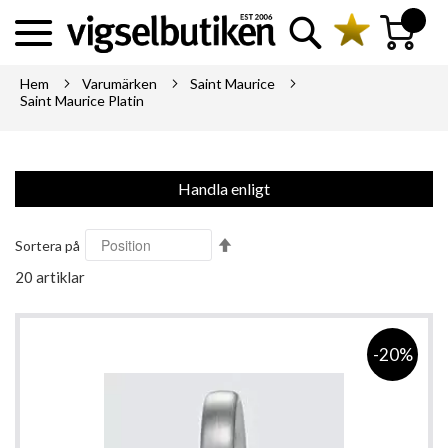
Sök
Min kundva
Hem
Varumärken
Saint Maurice
Saint Maurice Platin
Handla enligt
Sätt
Sortera på
fallande
20
artiklar
sortering
-20%