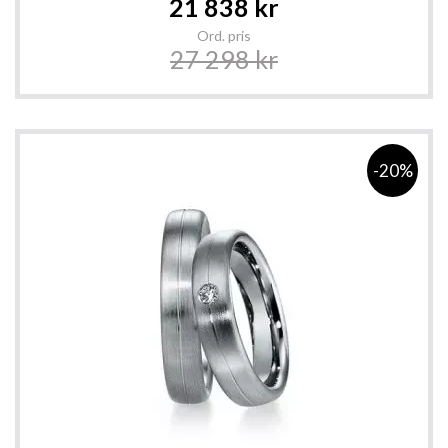
21 838 kr
Price
Ord. pris
27 298 kr
-20%