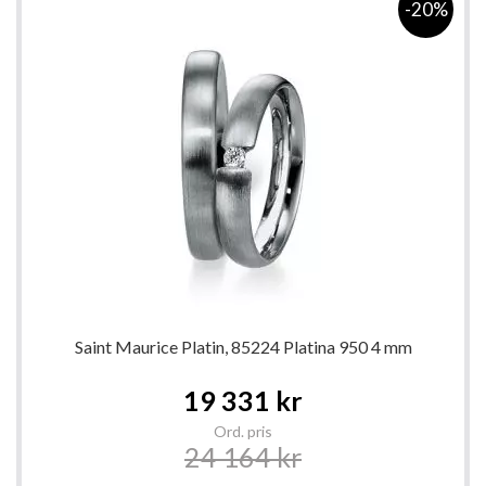
-20%
Saint Maurice Platin, 85224 Platina 950 4 mm
Special
19 331 kr
Price
Ord. pris
24 164 kr