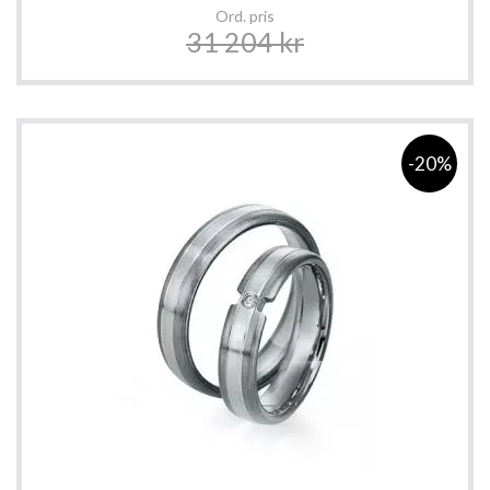
Ord. pris
31 204 kr
-20%