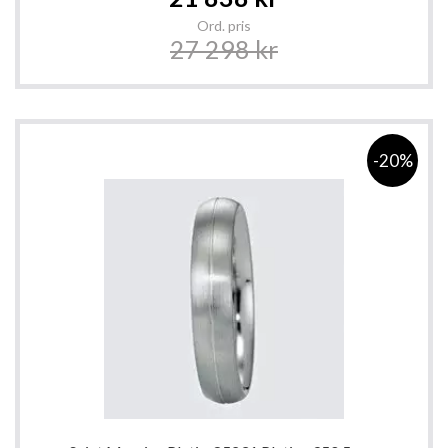
Price
Ord. pris
27 298 kr
-20%