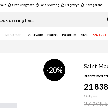
frakt
Gratis ringmått
Låna provring
Fri gravyr
2 års garanti
k
r
Mönstrade
Tvåfärgade
Platina
Palladium
Silver
OUTLET
Saint Mau
-20%
Bli först med a
21 838
Special
Price
Ord. pris
27 298 k