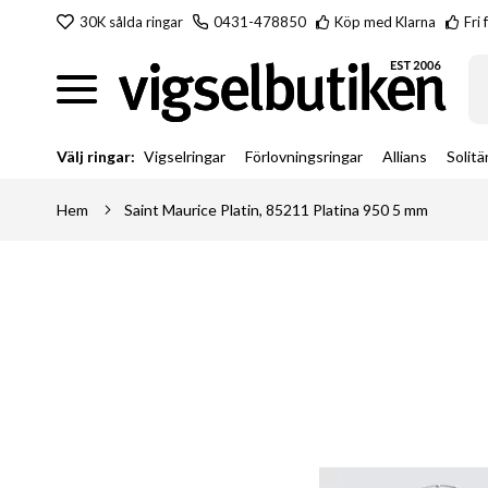
Hoppa
30K sålda ringar
0431-478850
Köp med Klarna
Fri 
till
innehållet
Sö
Välj ringar:
Vigselringar
Förlovningsringar
Allians
Solitä
Hem
Saint Maurice Platin, 85211 Platina 950 5 mm