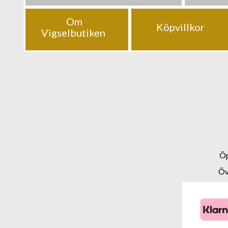
Om
Köpvillkor
Vigselbutiken
Öp
Öv