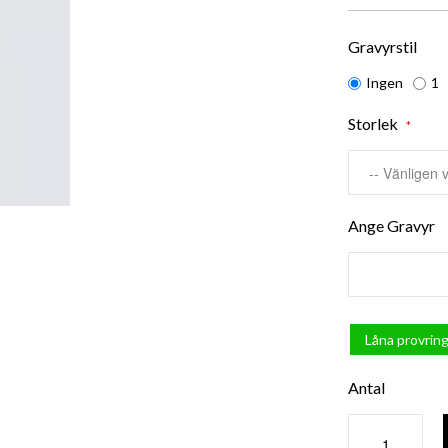
Gravyrstil
Ingen
1
Storlek
Ange Gravyr
Låna provring
Antal