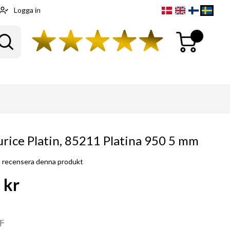
Logga in
Min kundvagn
Sök
rice Platin, 85211 Platina 950 5 mm
tt recensera denna produkt
 kr
r