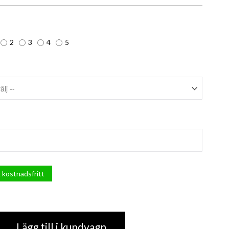
2
3
4
5
 kostnadsfritt
Lägg till i kundvagn