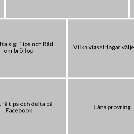
fta sig: Tips och Råd
Vilka vigselringar välj
om bröllop
 få tips och delta på
Låna provring
Facebook