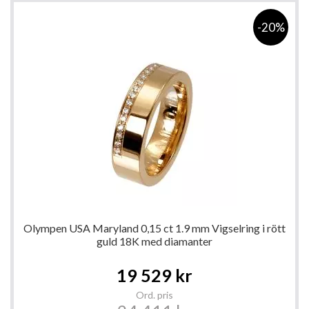
-20%
Olympen USA Maryland 0,15 ct 1.9 mm Vigselring i rött
guld 18K med diamanter
Special
19 529 kr
Price
Ord. pris