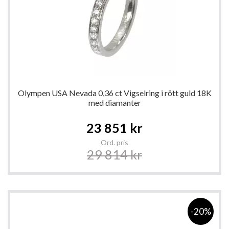
Olympen USA Nevada 0,36 ct Vigselring i rött guld 18K
med diamanter
Special
23 851 kr
Price
Ord. pris
29 814 kr
-20%