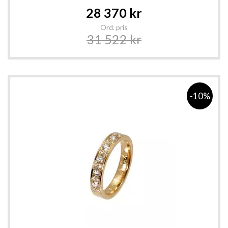
Special
28 370 kr
Price
Ord. pris
31 522 kr
-10%