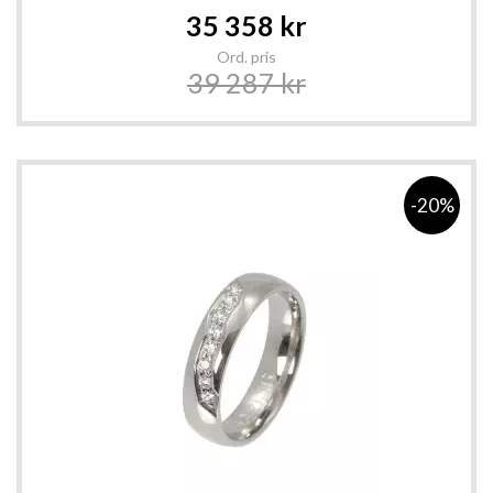
Special
35 358 kr
Price
Ord. pris
39 287 kr
-20%