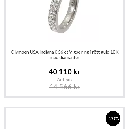
Olympen USA Indiana 0,56 ct Vigselring i rött guld 18K
med diamanter
Special
40 110 kr
Price
Ord. pris
44 566 kr
-20%