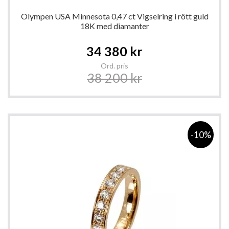
Olympen USA Minnesota 0,47 ct Vigselring i rött guld
18K med diamanter
Special
34 380 kr
Price
Ord. pris
38 200 kr
-10%