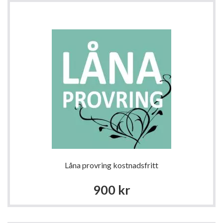
Låna provring kostnadsfritt
900 kr