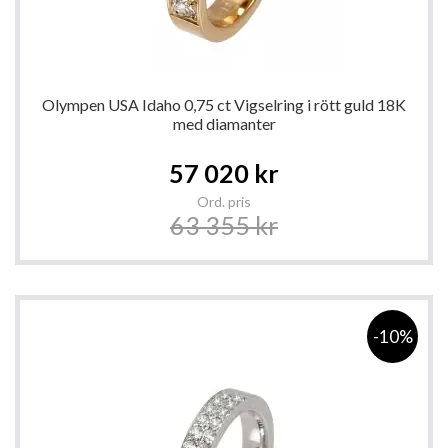
Olympen USA Idaho 0,75 ct Vigselring i rött guld 18K
med diamanter
Special
57 020 kr
Price
Ord. pris
63 355 kr
-10%