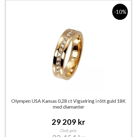
-10%
Olympen USA Kansas 0,28 ct Vigselring i rött guld 18K
med diamanter
Special
29 209 kr
Price
Ord. pris