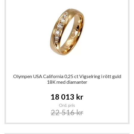
Olympen USA California 0,25 ct Vigselring i rött guld
18K med diamanter
Special
18 013 kr
Price
Ord. pris
22 516 kr