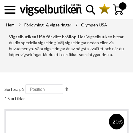
Sök
Min kundva
Hem
Förlovning- & vigselringar
Olympen USA
Vigselbutiken USA för ditt bröllop.
Hos Vigselbutiken hittar
du din speciella vigselring. Välj vigselringar nedan eller via
huvudmenyn. Våra vigselringar är av högsta kvalitet och när du
köper vigselringar får du ett certifikat som intygar detta.
Sätt
Sortera på
fallande
15
artiklar
sortering
-20%