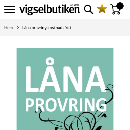
Sök
Min kundva
Hem
Låna provring kostnadsfritt