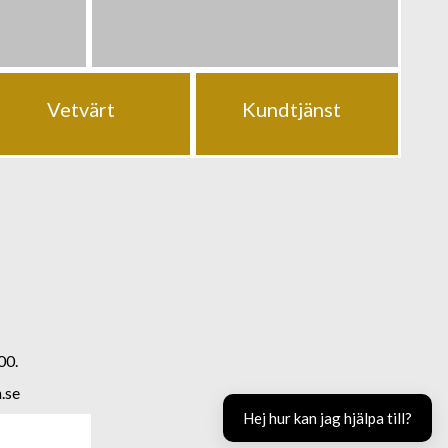
Vetvärt
Kundtjänst
00.
.se
Hej hur kan jag hjälpa till?