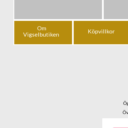
Om
Köpvillkor
Vigselbutiken
Öp
Öv