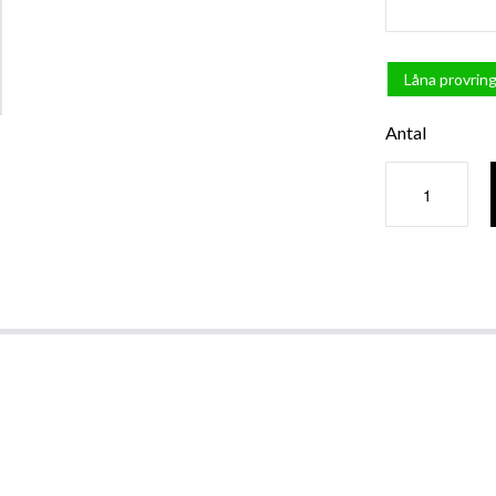
Låna provring
Antal