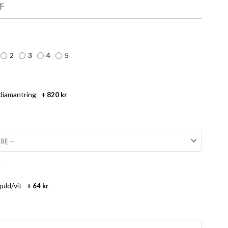
r
2
3
4
5
diamantring
+
820 kr
guld/vit
+
64 kr