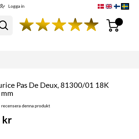
Logga in
Min kundvagn
Sök
urice Pas De Deux, 81300/01 18K
6 mm
tt recensera denna produkt
 kr