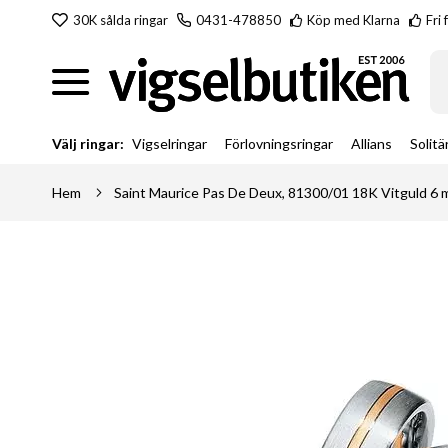
Hoppa
30K sålda ringar
0431-478850
Köp med Klarna
Fri 
till
innehållet
Sö
Välj ringar:
Vigselringar
Förlovningsringar
Allians
Solitä
Hem
Saint Maurice Pas De Deux, 81300/01 18K Vitguld 6