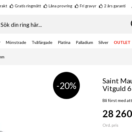
frakt
Gratis ringmått
Låna provring
Fri gravyr
2 års garanti
k
r
Mönstrade
Tvåfärgade
Platina
Palladium
Silver
OUTLET
 mm
Saint Ma
-20%
Vitguld 
Bli först med a
28 260
Special
Price
Ord. pris