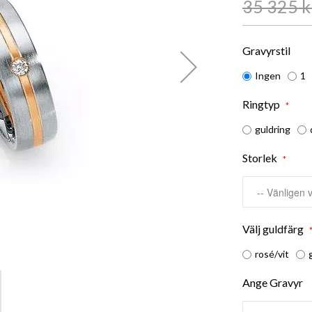
35 325 k
Gravyrstil
Ingen
1
Ringtyp
guldring
Storlek
Välj guldfärg
rosé/vit
Ange Gravyr