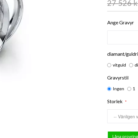
27 526 k
Ange Gravyr
diamant/guldr
vitguld
d
Gravyrstil
Ingen
1
Storlek
Låna provring