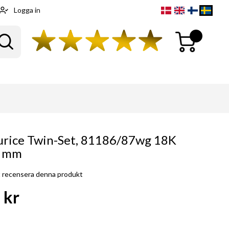
Logga in
Min kundvagn
Sök
urice Twin-Set, 81186/87wg 18K
5 mm
tt recensera denna produkt
 kr