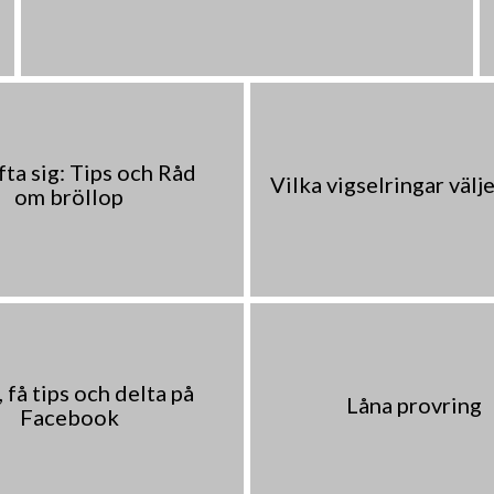
fta sig: Tips och Råd
Vilka vigselringar välj
om bröllop
 få tips och delta på
Låna provring
Facebook