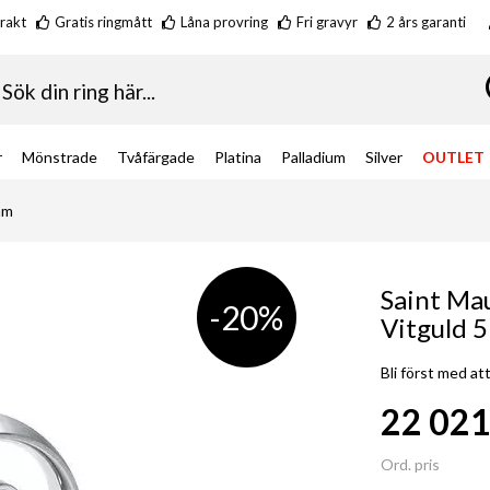
frakt
Gratis ringmått
Låna provring
Fri gravyr
2 års garanti
k
r
Mönstrade
Tvåfärgade
Platina
Palladium
Silver
OUTLET
mm
Saint Ma
-20%
Vitguld 
Bli först med a
22 021
Special
Price
Ord. pris