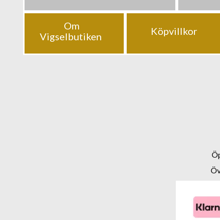
Om
Köpvillkor
Vigselbutiken
Öp
Öv