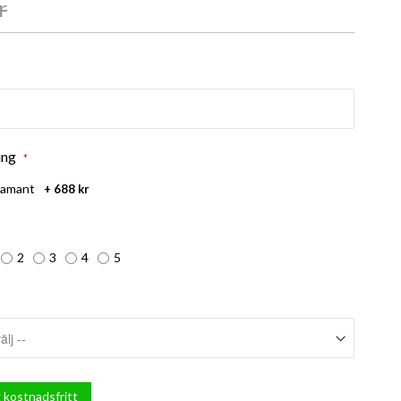
r
ing
iamant
+
688 kr
2
3
4
5
 kostnadsfritt