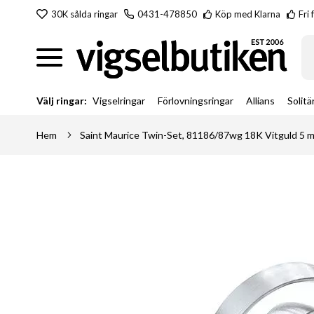
Hoppa
30K sålda ringar
0431-478850
Köp med Klarna
Fri 
till
innehållet
Sö
Välj ringar:
Vigselringar
Förlovningsringar
Allians
Solitä
Hem
Saint Maurice Twin-Set, 81186/87wg 18K Vitguld 5 