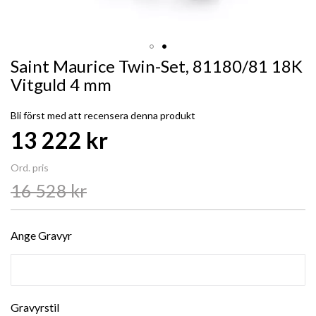
Saint Maurice Twin-Set, 81180/81 18K
Vitguld 4 mm
Bli först med att recensera denna produkt
Special
13 222 kr
Price
Ord. pris
16 528 kr
Ange Gravyr
Gravyrstil