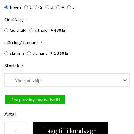
Ingen
1
2
3
4
5
Guldfärg
Gultguld
vitguld
+
480 kr
slätring/diamant
slätring
diamant
+
1 360 kr
Storlek
Låna provring kostnadsfritt
Antal
Lägg till i kundvagn